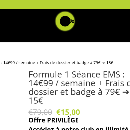
: 14€99 / semaine + Frais de dossier et badge à 79€ ➔ 15€
Formule 1 Séance EMS :
14€99 / semaine + Frais 
dossier et badge à 79€ ➔
15€
Le
Le
€
79,00
€
15,00
prix
prix
Offre
PRIVILÈGE
initial
actuel
Accédez à notre club en illimité