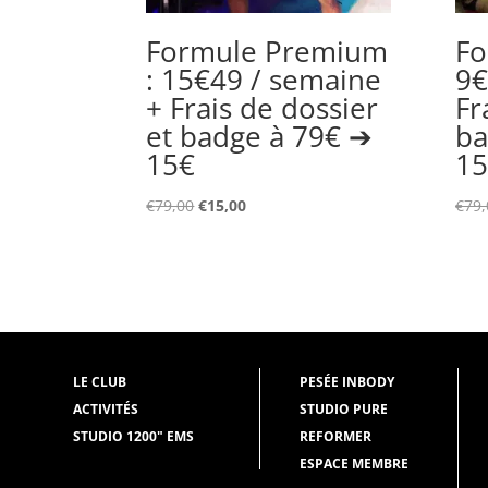
Formule Premium
Fo
: 15€49 / semaine
9€
+ Frais de dossier
Fr
et badge à 79€ ➔
ba
15€
15
Le
Le
€
79,00
€
15,00
€
79,
prix
prix
initial
actuel
était :
est :
€79,00.
€15,00.
LE CLUB
PESÉE INBODY
ACTIVITÉS
STUDIO PURE
STUDIO 1200" EMS
REFORMER
ESPACE MEMBRE