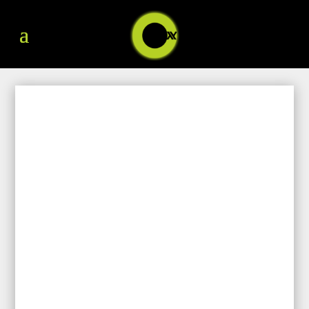
BODY SCULPT
COURS COLLECTIFS - 45 MIN
Les cours collectifs de Body sculpt, avec ou sans
accessoires, permettent un travail ciblé sur
l’ensemble des muscles du corps. Une séance dure
45 minutes et permet de brûler environ 400 calories.
Comme son nom l’indique, le Body sculpt est la
discipline idéale pour sculpter votre corps. Cette
activité est considérée comme un mélange entre
le
Step
et l'
Oxypower
. Son programme est axé sur
l’
endurance
et le
renforcement musculaire
, pour une